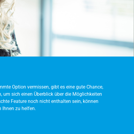
immte Option vermissen, gibt es eine gute Chance,
an, um sich einen Überblick über die Möglichkeiten
chte Feature noch nicht enthalten sein, können
 Ihnen zu helfen.