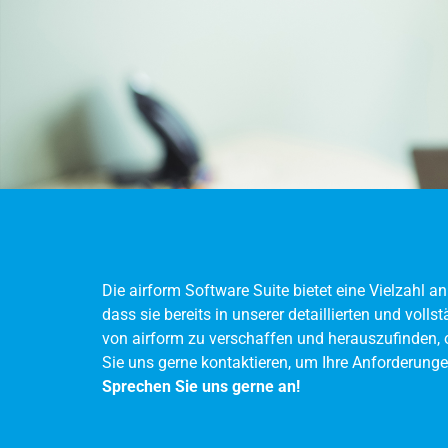
Die airform Software Suite bietet eine Vielzahl 
dass sie bereits in unserer detaillierten und voll
von airform zu verschaffen und herauszufinden, o
Sie uns gerne kontaktieren, um Ihre Anforderung
Sprechen Sie uns gerne an!